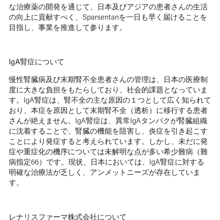
な治療薬の開発を通じて、日本及びアジアの患者さんの生活
の向上に貢献すべく、Sparsentanを一日も早く届けることを
目指し、事業を推進して参ります。
IgA腎症について
慢性腎臓病及び末期腎不全患者さんの管理は、日本の医療制
度に大きな負担をもたらしており、社会的課題となっていま
す。IgA腎症は、腎不全の主な原因の１つとして広く知られて
おり、本症を原因として末期腎不全（透析）に移行する患者
さんが絶えません。IgA腎症は、異常IgAタンパクが腎臓組織
に沈着することで、腎臓の機能を阻害し、炎症を引き起こす
ことにより発症すると考えられています。しかし、未だに発
症や重症化の機序については未解明な点が多い希少難病（難
病指定66）です。現状、日本においては、IgA腎症に対する
明確な治療法が乏しく、アンメットニーズが存在していま
す。
レナリスファーマ株式会社について