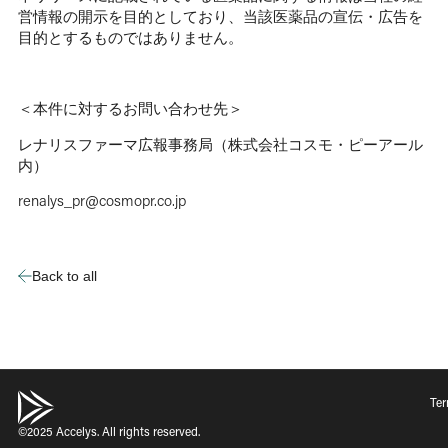
営情報の開示を目的としており、当該医薬品の宣伝・広告を
目的とするものではありません。
＜本件に対するお問い合わせ先＞
レナリスファーマ広報事務局（株式会社コスモ・ピーアール
内）
renalys_pr@cosmopr.co.jp
Back to all
Ter
©2025 Accelys. All rights reserved.