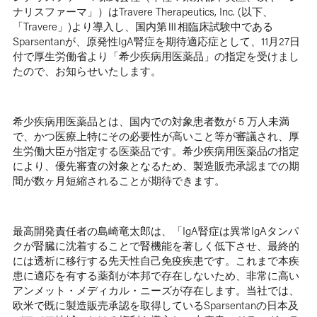
ナリスファーマ」）はTravere Therapeutics, Inc. (以下、
「Travere」)より導入し、国内第Ⅲ相臨床試験中である
Sparsentanが、原発性IgA腎症を期待適応症として、11月27日
付で厚生労働省より「希少疾病用医薬品」の指定を受けまし
たので、お知らせいたします。
希少疾病用医薬品とは、国内での対象患者数が 5 万人未満
で、かつ医療上特にその必要性が高いこと等が審議され、厚
生労働大臣が指定する医薬品です。希少疾病用医薬品の指定
により、優先審査の対象となるため、製造販売承認までの期
間が数ヶ月短縮されることが期待できます。
最高開発責任者の島崎竜太郎は、「IgA腎症は異常IgAタンパ
クが腎臓に沈着することで腎機能を著しく低下させ、最終的
には透析に移行する先天性自己免疫疾患です。これまで本疾
患に適応を有する薬剤が本邦で存在しないため、非常に高い
アンメット・メディカル・ニーズが存在します。当社では、
欧米で既に製造販売承認を取得しているSparsentanの日本及