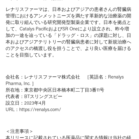
レナリスファーマは、日本およびアジアの患者さんの腎臓病
管理におけるアンメットニーズを満たす革新的な治療薬の開
発に取り組んでいる研究開発型製薬企業です。日本を拠点と
して、Catalys PacificおよびSR Oneにより設立され、昨今増
加の一途を辿っている「ドラッグ・ロス」の課題に対し、日
本およびアジアテリトリーの腎臓病患者に対して新規治療へ
のアクセスの橋渡し役を担うことで、より良い医療を届ける
ことを目指しています。
会社名：レナリスファーマ株式会社 ［英語名：Renalys
Pharma, Inc. ］
所在地：東京都中央区日本橋本町二丁目3番11号
代表者：BTスリングスビー
設立日：2023年4月
URL：
https://renalys.com/
＜注意事項＞
本リリースに記載されている医薬品に関する情報は当社の経