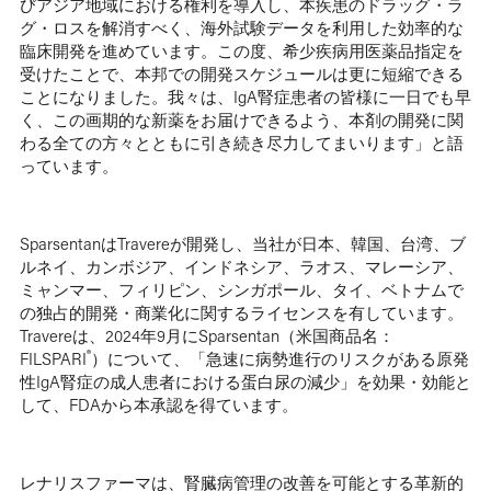
びアジア地域における権利を導入し、本疾患のドラッグ・ラ
グ・ロスを解消すべく、海外試験データを利用した効率的な
臨床開発を進めています。この度、希少疾病用医薬品指定を
受けたことで、本邦での開発スケジュールは更に短縮できる
ことになりました。我々は、IgA腎症患者の皆様に一日でも早
く、この画期的な新薬をお届けできるよう、本剤の開発に関
わる全ての方々とともに引き続き尽力してまいります」と語
っています。
SparsentanはTravereが開発し、当社が日本、韓国、台湾、ブ
ルネイ、カンボジア、インドネシア、ラオス、マレーシア、
ミャンマー、フィリピン、シンガポール、タイ、ベトナムで
の独占的開発・商業化に関するライセンスを有しています。
Travereは、2024年9月にSparsentan（米国商品名：
®
FILSPARI
）について、「急速に病勢進行のリスクがある原発
性IgA腎症の成人患者における蛋白尿の減少」を効果・効能と
して、FDAから本承認を得ています。
レナリスファーマは、腎臓病管理の改善を可能とする革新的